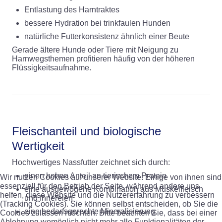
Entlastung des Harntraktes
bessere Hydration bei trinkfaulen Hunden
natürliche Futterkonsistenz ähnlich einer Beute
Gerade ältere Hunde oder Tiere mit Neigung zu
Harnwegsthemen profitieren häufig von der höheren
Flüssigkeitsaufnahme.
Fleischanteil und biologische
Wertigkeit
Hochwertiges Nassfutter zeichnet sich durch:
einen hohen Anteil an tierischem Protein
Wir nutzen Cookies auf unserer Website. Einige von ihnen sind
essenziell für den Betrieb der Seite, während andere uns
eine ausgewogene Kombination aus Muskelfleisch
helfen, diese Website und die Nutzererfahrung zu verbessern
und Innereien
(Tracking Cookies). Sie können selbst entscheiden, ob Sie die
eine bedarfsgerechte Mineralisierung
Cookies zulassen möchten. Bitte beachten Sie, dass bei einer
Ablehnung womöglich nicht mehr alle Funktionalitäten der