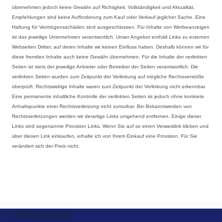
übernehmen jedoch keine Gewähr auf Richtigkeit, Vollständigkeit und Aktualität.
Empfehlungen sind keine Aufforderung zum Kauf oder Verkauf jeglicher Sache. Eine
Haftung für Vermögensschäden sind ausgeschlossen. Für Inhalte von Werbeanzeigen
ist das jeweilige Unternehmen verantwortlich. Unser Angebot enthält Links zu externen
Webseiten Dritter, auf deren Inhalte wir keinen Einfluss haben. Deshalb können wir für
diese fremden Inhalte auch keine Gewähr übernehmen. Für die Inhalte der verlinkten
Seiten ist stets der jeweilige Anbieter oder Betreiber der Seiten verantwortlich. Die
verlinkten Seiten wurden zum Zeitpunkt der Verlinkung auf mögliche Rechtsverstöße
überprüft. Rechtswidrige Inhalte waren zum Zeitpunkt der Verlinkung nicht erkennbar.
Eine permanente inhaltliche Kontrolle der verlinkten Seiten ist jedoch ohne konkrete
Anhaltspunkte einer Rechtsverletzung nicht zumutbar. Bei Bekanntwerden von
Rechtsverletzungen werden wir derartige Links umgehend entfernen.
Einige dieser
Links sind sogenannte Provision Links. Wenn Sie auf so einen Verweislink klicken und
über diesen Link einkaufen, erhalte ich von Ihrem Einkauf eine Provision. Für Sie
verändert sich der Preis nicht.
JNEWS MODULE