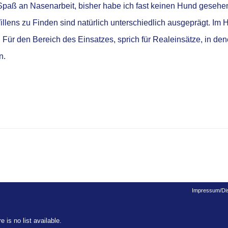
aß an Nasenarbeit, bisher habe ich fast keinen Hund gesehen, 
llens zu Finden sind natürlich unterschiedlich ausgeprägt. Im
Für den Bereich des Einsatzes, sprich für Realeinsätze, in d
n.
Impressum/Dis
e is no list available.