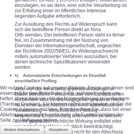
einzulegen, es sei denn, eine solche Verarbeitung ist
zur Erfüllung einer im öffentlichen Interesse
liegenden Aufgabe erforderlich.
Zur Ausübung des Rechts auf Widerspruch kann
sich die betroffene Person direkt an Nina
Orth wenden. Der betroffenen Person steht es ferner
frei, im Zusammenhang mit der Nutzung von
Diensten der Informationsgesellschaft, ungeachtet
der Richtlinie 2002/58/EG, ihr Widerspruchsrecht
mittels automatisierter Verfahren auszuüben, bei
denen technische Spezifikationen verwendet
werden.
h) Automatisierte Entscheidungen im Einzelfall
einschließlich Profiling
Wir nutzen Cookies auf unserer Website. Einige von ihnen sind
Jede von der Verarbeitung personenbezogener
essenziell für den Betrieb der Seite, während andere uns
Daten betroffene Person hat das vom Europäischen
helfen, diese Website und die Nutzererfahrung zu verbessern
Richtlinien- und Verordnungsgeber gewährte Recht,
(Tracking Cookies). Sie können selbst entscheiden, ob Sie die
nicht einer ausschließlich auf einer automatisierten
Cookies zulassen möchten. Bitte beachten Sie, dass bei einer
Verarbeitung — einschließlich Profiling —
Ablehnung womöglich nicht mehr alle Funktionalitäten der
beruhenden Entscheidung unterworfen zu werden,
Seite zur Verfügung stehen.
die ihr gegenüber rechtliche Wirkung entfaltet oder
sie in ähnlicher Weise erheblich beeinträchtigt,
Weitere Informationen
Akzeptieren
sofern die Entscheidung (1) nicht für den Abschluss