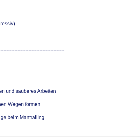
ressiv)
------------------------------------------
en und sauberes Arbeiten
enen Wegen formen
ige beim Mantrailing