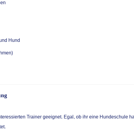
nnen
 und Hund
ehmen)
ung
interessierten Trainer geeignet. Egal, ob ihr eine Hundeschule h
et.