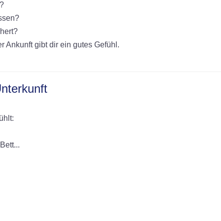
n?
ossen?
hert?
 Ankunft gibt dir ein gutes Gefühl.
Unterkunft
hlt:
ett...