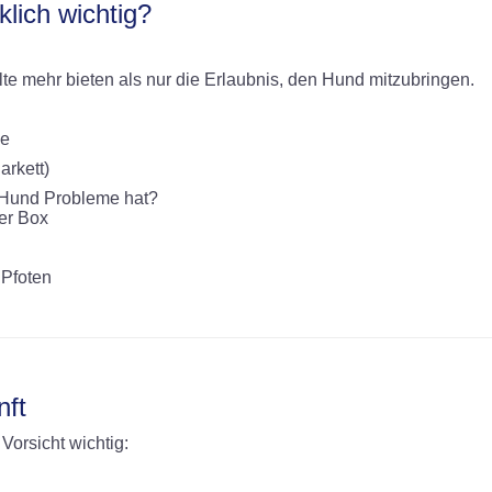
klich wichtig?
lte mehr bieten als nur die Erlaubnis, den Hund mitzubringen.
se
arkett)
r Hund Probleme hat?
er Box
 Pfoten
nft
orsicht wichtig: