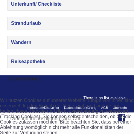
Unterkunft/ Checkliste
Strandurlaub
Wandern
Reiseapotheke
JNEWS MODULE
There is no list available.
Wir nutzen Cookies auf unserer Website. Einige von ihnen sind
essenziell für den Betrieb der Seite, während andere uns
Impressum/Disclaimer
Datenschutzerklärung
AGB
Übersicht
helfen, diese Website und die Nutzererfahrung zu verbessern
(Tracking Cookies). Sie können selbst entscheiden, ob Sie die
© Suchhundeausbildung Nina Orth
Cookies zulassen möchten. Bitte beachten Sie, dass bei einer
Ablehnung womöglich nicht mehr alle Funktionalitäten der
Seite zur Verfügung stehen.